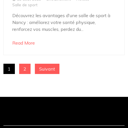
Salle de sport
Découvrez les avantages d'une salle de sport à
Nancy : améliorez votre santé physique,
renforcez vos muscles, perdez du...
Read More
PAGINATION
1
2
Suivant
DES
PUBLICATIONS