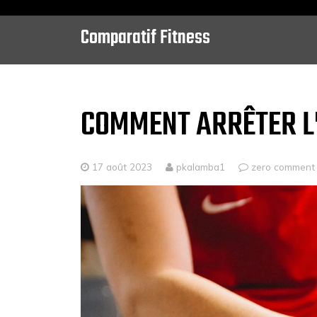
Comparatif Fitness
Skip
to
content
COMMENT ARRÊTER L’
17 août 2023
pkalamba1
zero comment