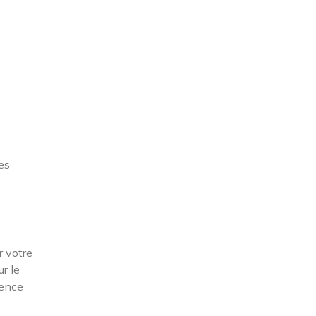
es
r votre
r le
gence