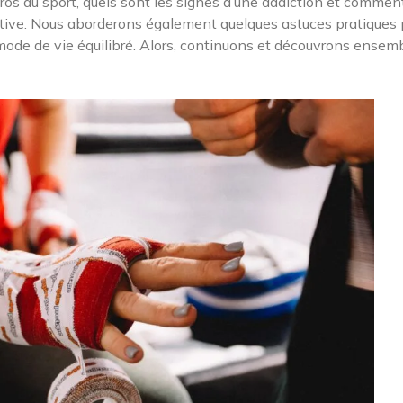
os au sport, quels sont les signes d’une addiction et commen
ortive. Nous aborderons également quelques astuces pratiques 
n mode de vie équilibré. Alors, continuons et découvrons ensem