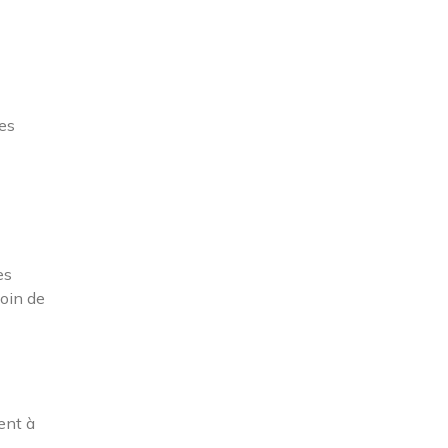
es
es
soin de
ent à