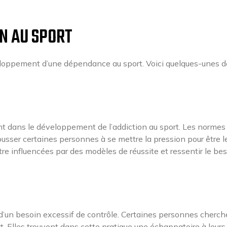
ON AU SPORT
eloppement d’une dépendance au sport. Voici quelques-unes d
ant dans le développement de l’addiction au sport. Les normes
ousser certaines personnes à se mettre la pression pour être l
re influencées par des modèles de réussite et ressentir le be
 d’un besoin excessif de contrôle. Certaines personnes cherch
ort. Elles trouvent dans cette pratique une échappatoire à leurs