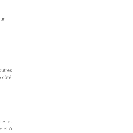
ur
autres
e côté
les et
e et à