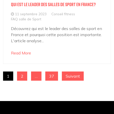
QUI EST LE LEADER DES SALLES DE SPORT EN FRANCE?
11 septembre 2023
Conseil fitness
FAQ salle de Sport
Découvrez qui est le leader des salles de sport en
France et pourquoi cette position est importante.
L'article analyse...
Read More
PAGINATION
1
2
…
37
Suivant
DES
PUBLICATIONS