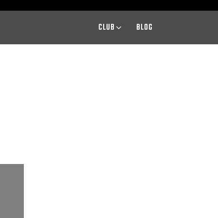
CLUB
BLOG
U