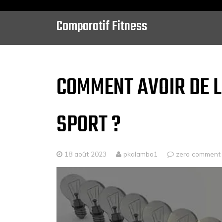
Comparatif Fitness
Skip
to
content
COMMENT AVOIR DE L
SPORT ?
18 août 2023
pkalamba1
zero comment