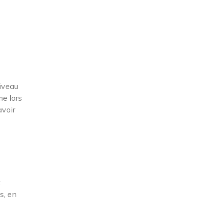
niveau
me lors
avoir
t
s, en