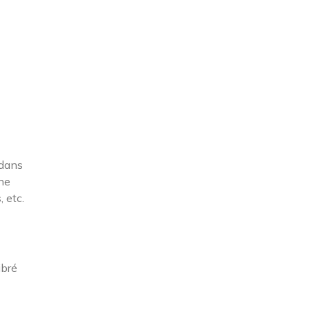
 dans
une
 etc.
ibré