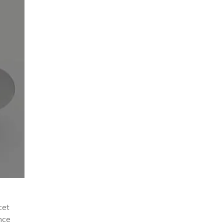
cet
nce