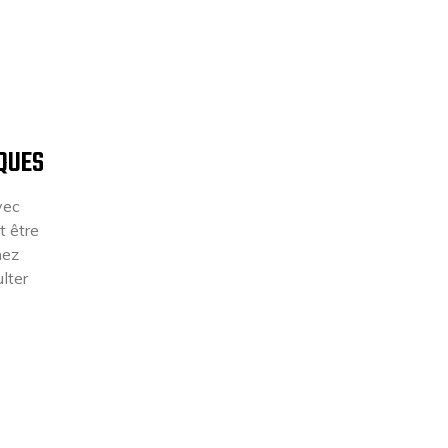
QUES
vec
t être
hez
lter