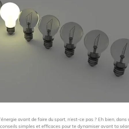
ergie avant de faire du sport, n’est-ce pas ? Eh bien, dans 
s conseils simples et efficaces pour te dynamiser avant ta séa