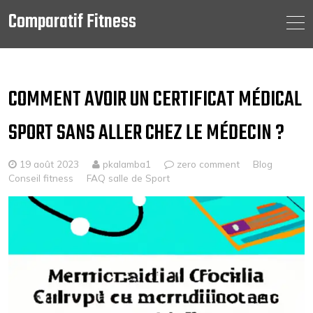
Comparatif Fitness
Skip
to
content
COMMENT AVOIR UN CERTIFICAT MÉDICAL
SPORT SANS ALLER CHEZ LE MÉDECIN ?
19 août 2023
pkalamba1
zero comment
Blog
Conseil fitness
FAQ salle de Sport