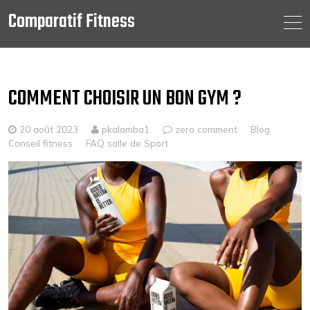
Comparatif Fitness
Skip
to
content
COMMENT CHOISIR UN BON GYM ?
20 août 2023
pkalamba1
zero comment
Blog
Conseil fitness
FAQ salle de Sport