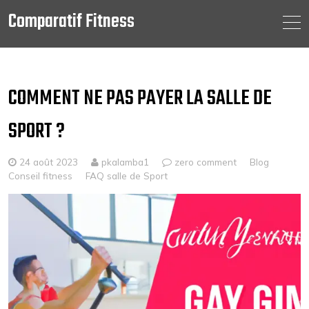
Comparatif Fitness
Skip
to
content
COMMENT NE PAS PAYER LA SALLE DE
SPORT ?
24 août 2023
pkalamba1
zero comment
Blog
Conseil fitness
FAQ salle de Sport