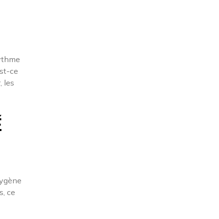
rythme
est-ce
, les
É
oxygène
s, ce