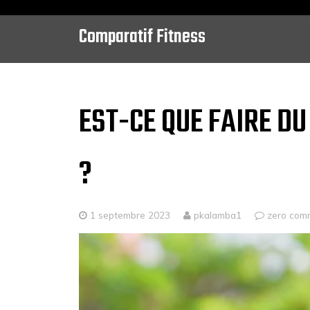
Comparatif Fitness
Skip
to
content
EST-CE QUE FAIRE DU
?
1 septembre 2023
pkalamba1
zero com