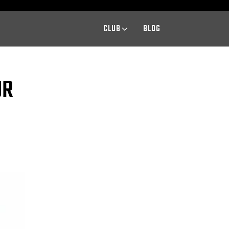
CLUB
BLOG
UR