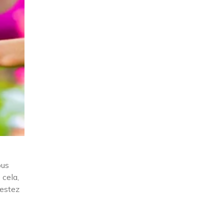
ous
 cela,
restez