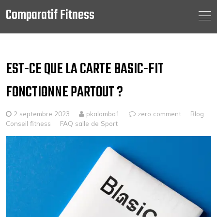
Comparatif Fitness
Skip
to
content
EST-CE QUE LA CARTE BASIC-FIT
FONCTIONNE PARTOUT ?
2 septembre 2023
pkalamba1
zero comment
Blog
Conseil fitness
FAQ salle de Sport