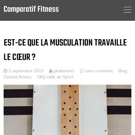
Comparatif Fitness
Skip
to
content
EST-CE QUE LA MUSCULATION TRAVAILLE
LE CŒUR ?
2 septembre 2023
pkalamba1
zero comment
Blog
Conseil fitness
FAQ salle de Sport