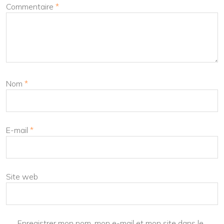
Commentaire
*
Nom
*
E-mail
*
Site web
Enregistrer mon nom, mon e-mail et mon site dans le