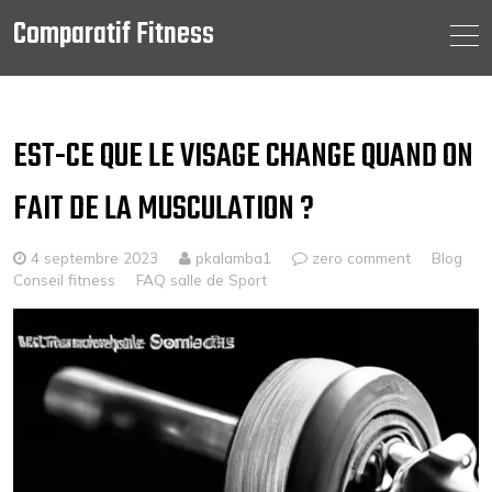
Comparatif Fitness
Skip
to
content
EST-CE QUE LE VISAGE CHANGE QUAND ON
FAIT DE LA MUSCULATION ?
4 septembre 2023
pkalamba1
zero comment
Blog
Conseil fitness
FAQ salle de Sport