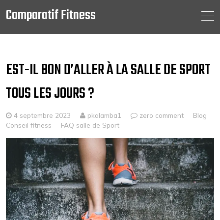
Comparatif Fitness
Skip
to
content
EST-IL BON D’ALLER À LA SALLE DE SPORT
TOUS LES JOURS ?
4 septembre 2023
pkalamba1
zero comment
Blog
Conseil fitness
FAQ salle de Sport