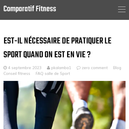
Comparatif Fitness
Skip
to
content
EST-IL NÉCESSAIRE DE PRATIQUER LE
SPORT QUAND ON EST EN VIE ?
4 septembre 2023
pkalamba1
zero comment
Blog
Conseil fitness
FAQ salle de Sport