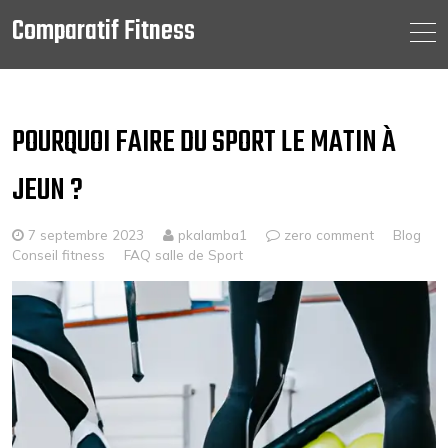
Comparatif Fitness
Skip
to
content
POURQUOI FAIRE DU SPORT LE MATIN À
JEUN ?
7 septembre 2023
pkalamba1
zero comment
Blog
Conseil fitness
FAQ salle de Sport