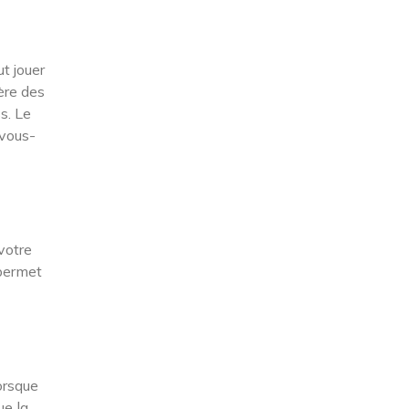
t jouer
ère des
s. Le
 vous-
votre
 permet
orsque
ue la