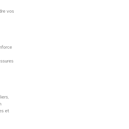
dre vos
nforce
essures
iers,
n
es et