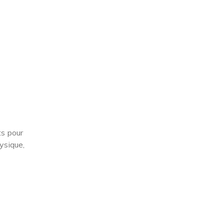
ts pour
ysique,