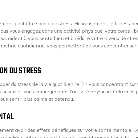
t peut être source de stress. Heureusement, le fitness peu
 vous vous engagez dans une activité physique, votre corps lib
s aident à vous sentir bien et à réduire votre niveau de stres
 routine quotidienne, vous permettant de vous concentrer sur
ION DU STRESS
pper du stress de la vie quotidienne. En vous concentrant sur 
 soucis et vous immerger dans l’activité physique. Cela vous
 vous sentir plus calme et détendu.
ENTAL
alement avoir des effets bénéfiques sur votre santé mentale. L
régulière, votre cerveau libère des neurotransmetteurs tels q