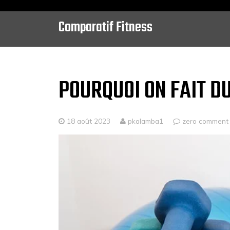
Comparatif Fitness
Skip
to
content
POURQUOI ON FAIT DU
18 août 2023
pkalamba1
zero comment