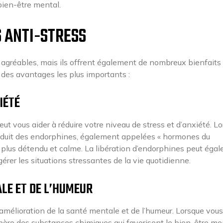
bien-être mental.
S ANTI-STRESS
 agréables, mais ils offrent également de nombreux bienfaits
s des avantages les plus importants :
IÉTÉ
eut vous aider à réduire votre niveau de stress et d’anxiété. L
roduit des endorphines, également appelées « hormones du
r plus détendu et calme. La libération d’endorphines peut éga
érer les situations stressantes de la vie quotidienne.
LE ET DE L’HUMEUR
 amélioration de la santé mentale et de l’humeur. Lorsque vous
ibère des substances chimiques qui favorisent le bien-être me