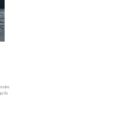
eindre
u’ils