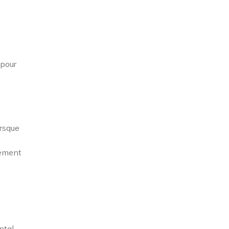
 pour
orsque
lement
ntal,