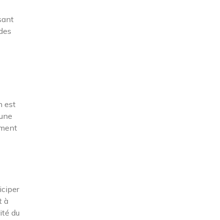
sant
 des
n est
 une
ement
iciper
t à
ité du