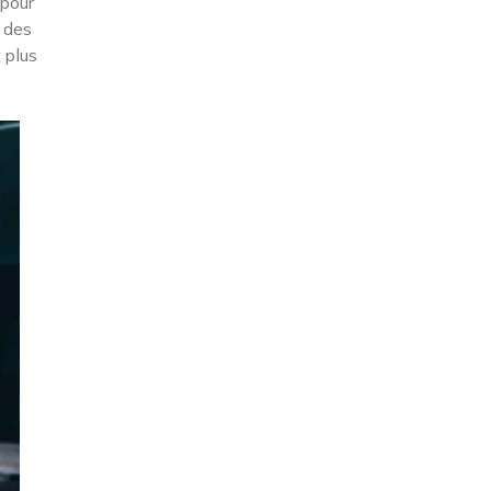
 pour
z des
 plus