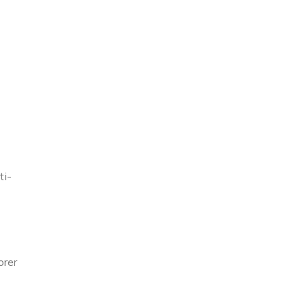
ti-
orer