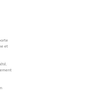
porte
me et
été,
alement
en