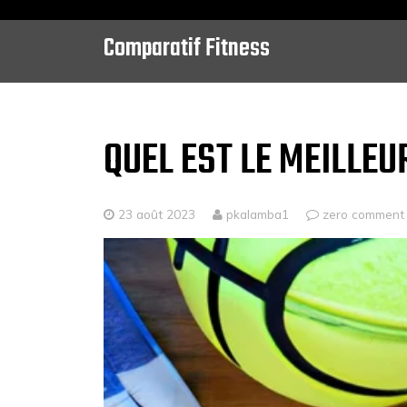
Comparatif Fitness
Skip
to
content
QUEL EST LE MEILLEU
23 août 2023
pkalamba1
zero comment