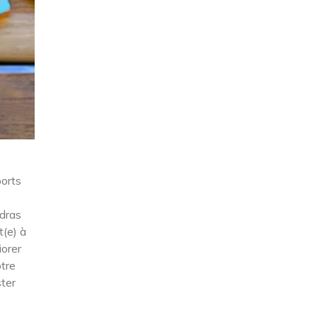
ports
s
ndras
t(e) à
iorer
otre
ster