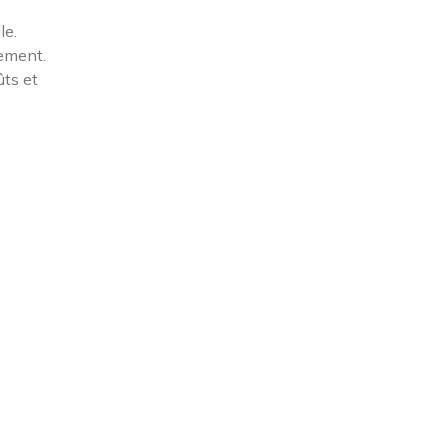
le.
lement.
ûts et