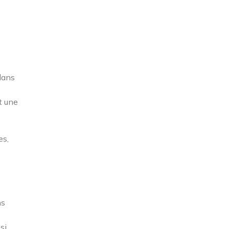
 dans
t une
es,
ns
si