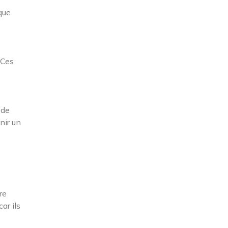
que
 Ces
 de
nir un
re
ar ils