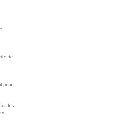
on
cite de
al pour
ois les
cer