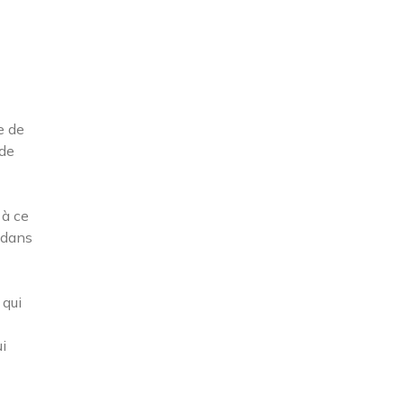
e de
 de
 à ce
 dans
 qui
i