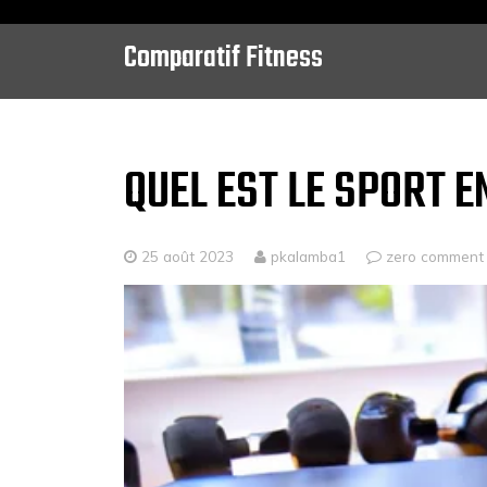
Comparatif Fitness
Skip
to
content
QUEL EST LE SPORT E
25 août 2023
pkalamba1
zero comment