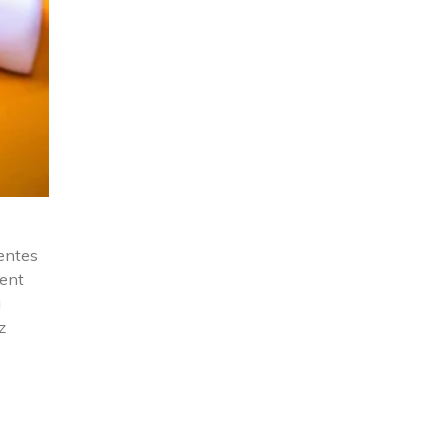
rentes
tent
u
z