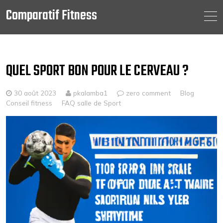
Comparatif Fitness
Skip
to
content
QUEL SPORT BON POUR LE CERVEAU ?
30 août 2023
pkalamba1
zero comment
Blog
Conseil fitness
FAQ salle de Sport