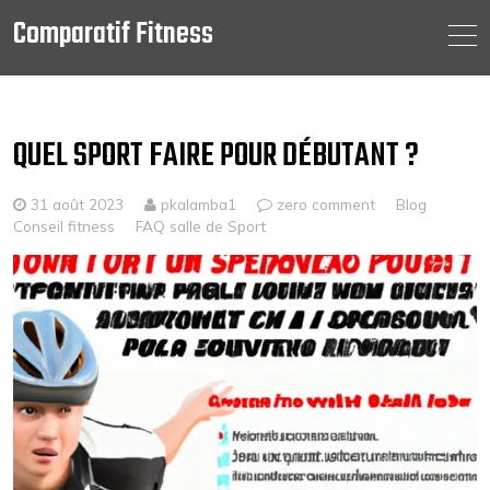
Comparatif Fitness
Skip
to
content
QUEL SPORT FAIRE POUR DÉBUTANT ?
31 août 2023
pkalamba1
zero comment
Blog
Conseil fitness
FAQ salle de Sport