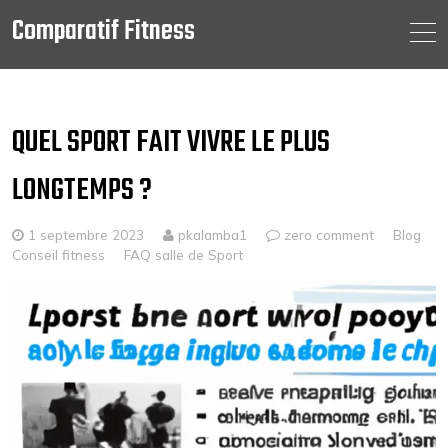
Comparatif Fitness
Skip
to
content
QUEL SPORT FAIT VIVRE LE PLUS
LONGTEMPS ?
1 septembre 2023
pkalamba1
zero comment
Blog
Conseil fitness
FAQ salle de Sport