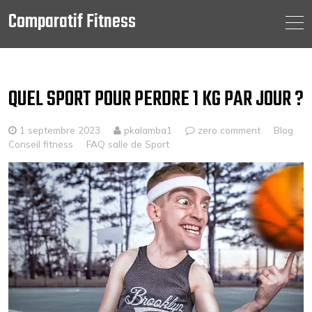
Comparatif Fitness
Skip
to
content
QUEL SPORT POUR PERDRE 1 KG PAR JOUR ?
1 septembre 2023
pkalamba1
zero comment
Blog
Conseil fitness
FAQ salle de Sport