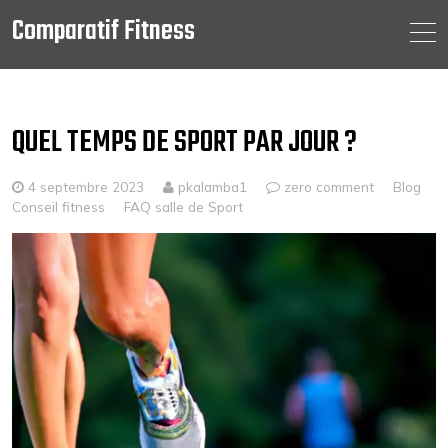
Comparatif Fitness
Skip
to
content
QUEL TEMPS DE SPORT PAR JOUR ?
4 septembre 2023
pkalamba1
zero comment
Blog
Conseil fitness
FAQ salle de Sport