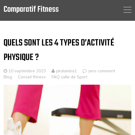
Comparatif Fitness
Skip
to
content
QUELS SONT LES 4 TYPES D’ACTIVITÉ
PHYSIQUE ?
10 septembre 2023
pkalamba1
zero comment
Blog
Conseil fitness
FAQ salle de Sport