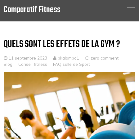
Comparatif Fitness
Skip
to
content
QUELS SONT LES EFFETS DE LA GYM ?
11 septembre 2023
pkalamba1
zero comment
Blog
Conseil fitness
FAQ salle de Sport