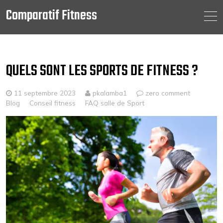
Comparatif Fitness
Skip
to
content
QUELS SONT LES SPORTS DE FITNESS ?
11 septembre 2023
pkalamba1
zero comment
Blog
Conseil fitness
FAQ salle de Sport