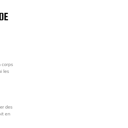
DE
n corps
i les
xer des
oit en