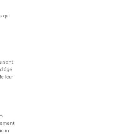
s qui
s sont
 d’âge
e leur
es
ssement
hacun