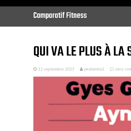
Comparatif Fitness
Skip
to
content
QUI VA LE PLUS À LA 
12 septembre 2023
pkalamba1
zero co