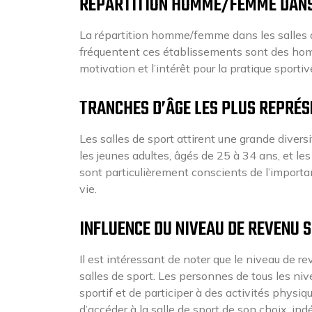
RÉPARTITION HOMME/FEMME DANS 
La répartition homme/femme dans les salles 
fréquentent ces établissements sont des ho
motivation et l’intérêt pour la pratique sporti
TRANCHES D’ÂGE LES PLUS REPRÉ
Les salles de sport attirent une grande divers
les jeunes adultes, âgés de 25 à 34 ans, et l
sont particulièrement conscients de l’import
vie.
INFLUENCE DU NIVEAU DE REVENU 
Il est intéressant de noter que le niveau de r
salles de sport. Les personnes de tous les niv
sportif et de participer à des activités physi
d’accéder à la salle de sport de son choix, i