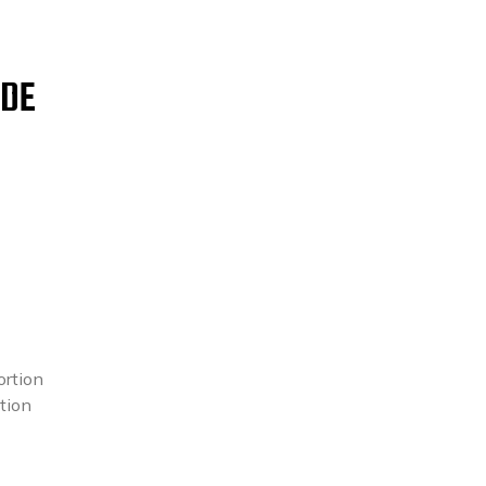
 DE
ortion
tion