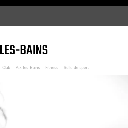
-LES-BAINS
Club
Aix-les-Bains
Fitness
Salle de sport