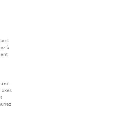
sport
iez à
ment.
ou en
s axes
nt
ourrez