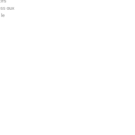
ifs
ess aux
 le