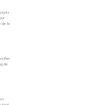
 soyez
our
 de la
sifier
ng de
on.
u tout