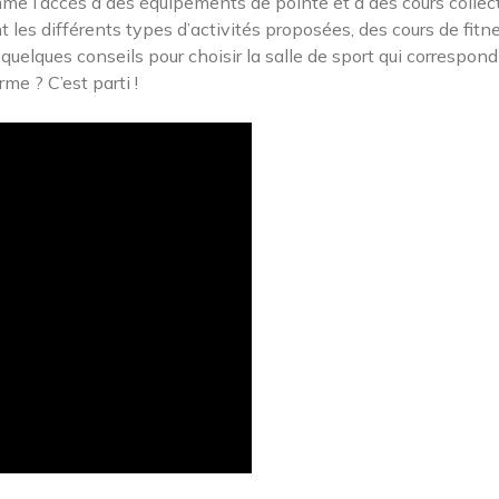
mme l’accès à des équipements de pointe et à des cours collect
es différents types d’activités proposées, des cours de fitn
uelques conseils pour choisir la salle de sport qui correspond
me ? C’est parti !