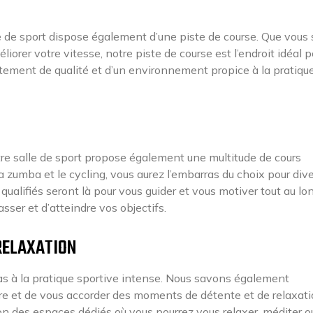
le de sport dispose également d’une piste de course. Que vous
orer votre vitesse, notre piste de course est l’endroit idéal p
êtement de qualité et d’un environnement propice à la pratique
tre salle de sport propose également une multitude de cours
a zumba et le cycling, vous aurez l’embarras du choix pour diver
ualifiés seront là pour vous guider et vous motiver tout au lo
sser et d’atteindre vos objectifs.
 RELAXATION
pas à la pratique sportive intense. Nous savons également
re et de vous accorder des moments de détente et de relaxati
on des espaces dédiés où vous pourrez vous relaxer, méditer o