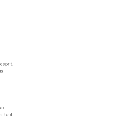
esprit.
us
on.
r tout