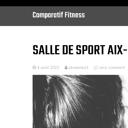
Comparatif Fitness
Skip
to
content
SALLE DE SPORT AIX
4 août 2023
pkalamba1
zero comment