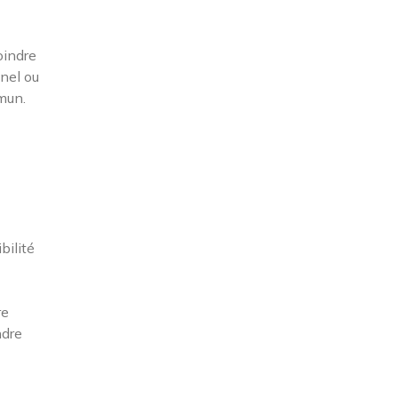
oindre
nnel ou
mmun.
bilité
re
ndre