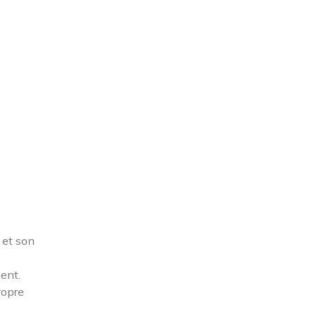
 et son
ent.
ropre