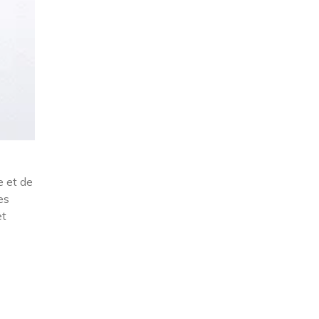
e et de
es
et