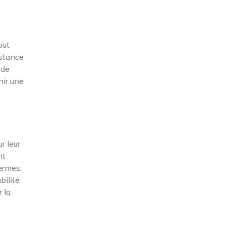
out
istance
 de
nir une
r leur
nt
ermes,
bilité
 la