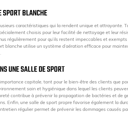
E SPORT BLANCHE
usieurs caractéristiques qui la rendent unique et attrayante. T
pécialement choisis pour leur facilité de nettoyage et leur rés
us régulièrement pour qu’ils restent impeccables et exempts
port blanche utilise un système d’aération efficace pour mainte
.
NS UNE SALLE DE SPORT
importance capitale, tant pour le bien-être des clients que pou
nvironnement sain et hygiénique dans lequel les clients peuve
opreté contribue à prévenir la propagation de bactéries et de g
ons. Enfin, une salle de sport propre favorise également la dura
entretien régulier permet de prévenir les dommages causés par