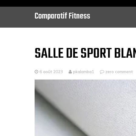
Comparatif Fitness
Skip
to
content
SALLE DE SPORT BLA
6 août 2023
pkalamba1
zero comment