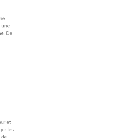
rme
e une
me. De
eur et
ger les
s de