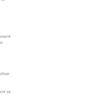
emment
de
iliser
sent se