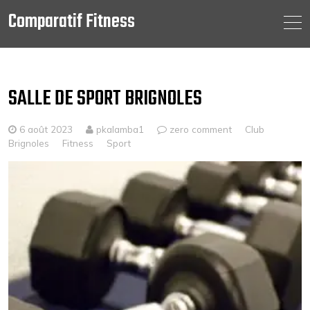
Comparatif Fitness
Skip
to
content
SALLE DE SPORT BRIGNOLES
6 août 2023
pkalamba1
zero comment
Club
Brignoles
Fitness
Sport