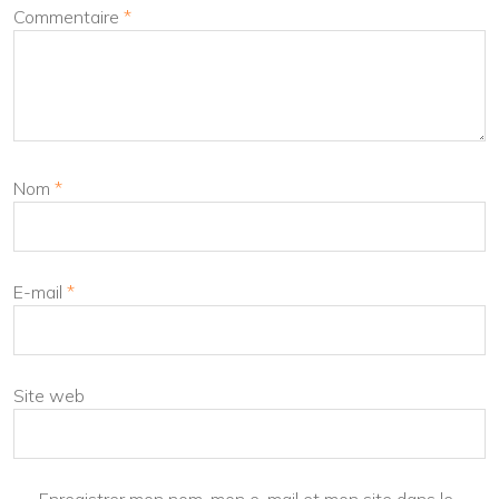
Commentaire
*
Nom
*
E-mail
*
Site web
Enregistrer mon nom, mon e-mail et mon site dans le