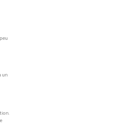
 peu
u un
tion.
de