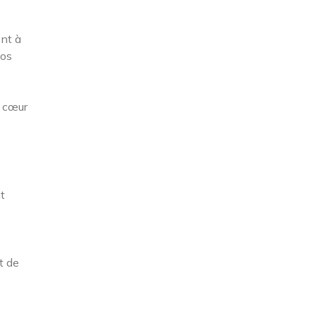
ont à
los
e cœur
t
t de