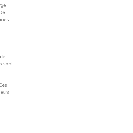
rge
 De
ines
 de
rs sont
 Ces
leurs