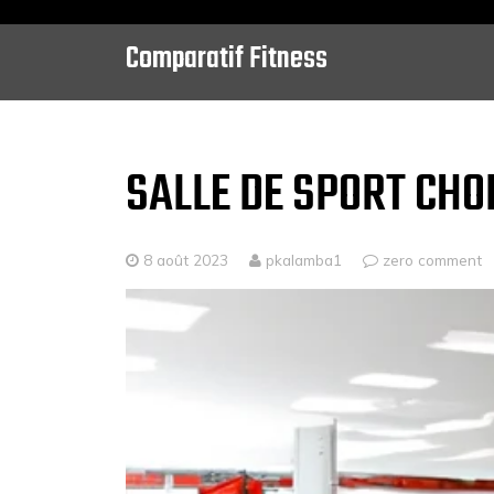
Comparatif Fitness
Skip
to
content
SALLE DE SPORT CHO
8 août 2023
pkalamba1
zero comment