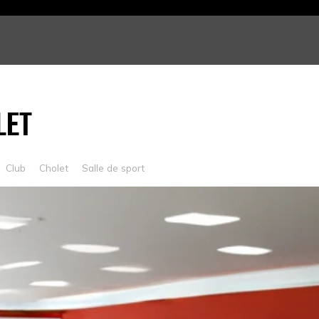
LET
Club
Cholet
Salle de sport