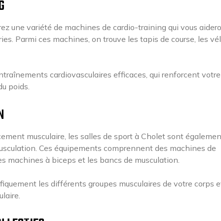
G
rez une variété de machines de cardio-training qui vous aider
ries. Parmi ces machines, on trouve les tapis de course, les vé
traînements cardiovasculaires efficaces, qui renforcent votr
du poids.
N
rcement musculaire, les salles de sport à Cholet sont égalemen
musculation. Ces équipements comprennent des machines de
 les machines à biceps et les bancs de musculation.
fiquement les différents groupes musculaires de votre corps e
laire.