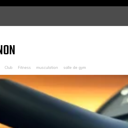
NON
Club
Fitness
musculation
salle de gym