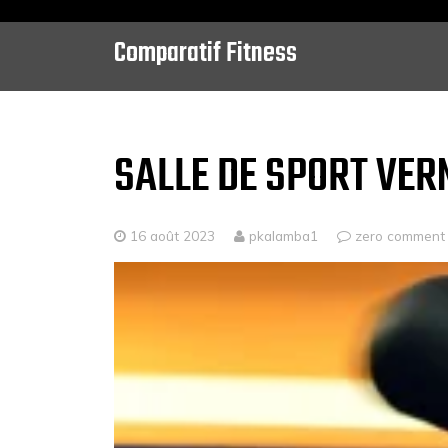
Comparatif Fitness
Skip
to
content
SALLE DE SPORT VER
16 août 2023
pkalamba1
zero comment