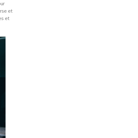
our
rse et
es et