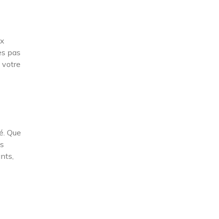
ux
es pas
 votre
é. Que
us
nts,