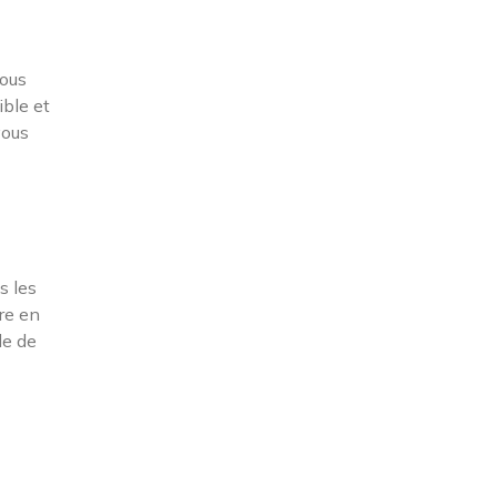
vous
ible et
vous
s les
re en
le de