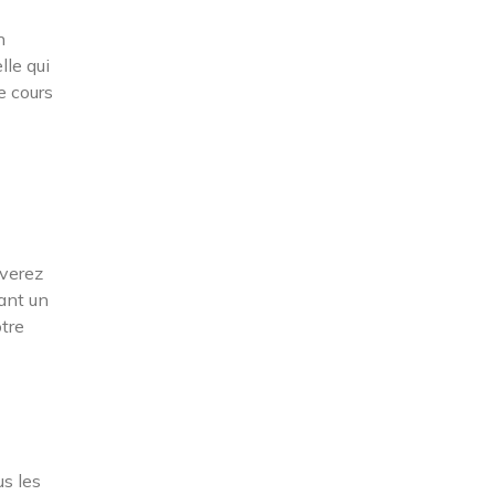
n
lle qui
e cours
uverez
ant un
otre
us les