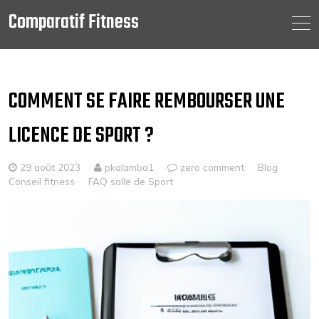
Comparatif Fitness
Skip
to
content
COMMENT SE FAIRE REMBOURSER UNE
LICENCE DE SPORT ?
29 août 2023
pkalamba1
zero comment
Blog
Conseil fitness
FAQ salle de Sport