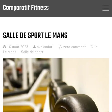
Comparatif Fitness
Skip
to
content
SALLE DE SPORT LE MANS
10 août 2023
pkalamba1
zero comment
Club
Le Mans
Salle de sport