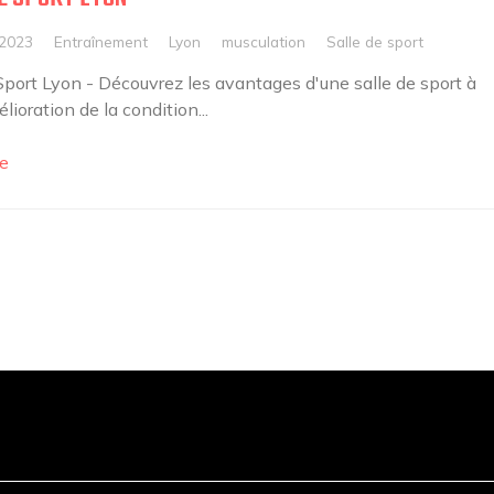
 2023
Entraînement
Lyon
musculation
Salle de sport
Sport Lyon - Découvrez les avantages d'une salle de sport à
lioration de la condition...
e