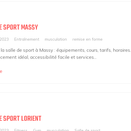
E SPORT MASSY
 2023
Entraînement
musculation
remise en forme
a salle de sport à Massy : équipements, cours, tarifs, horaires.
ment idéal, accessibilité facile et services...
e
E SPORT LORIENT
 2023
Fitness
Gym
musculation
Salle de sport