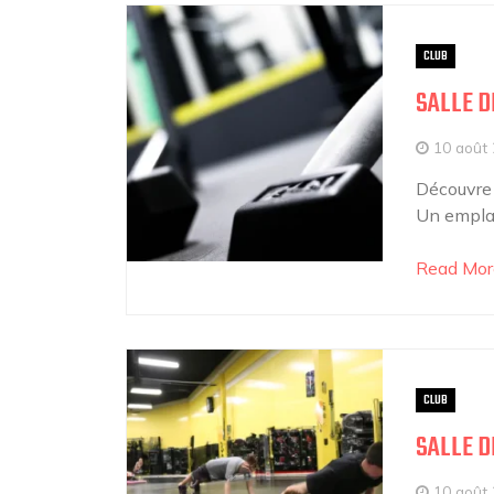
CLUB
SALLE D
10 août
Découvre l
Un emplace
Read Mor
CLUB
SALLE D
10 août