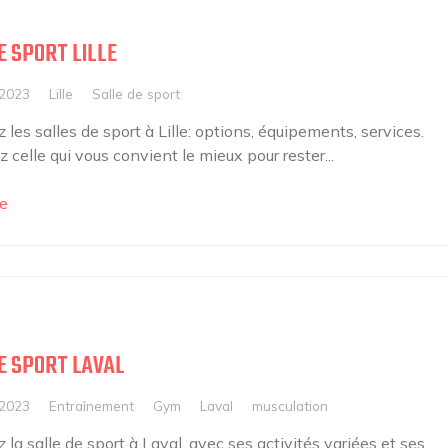
E SPORT LILLE
 2023
Lille
Salle de sport
les salles de sport à Lille: options, équipements, services.
 celle qui vous convient le mieux pour rester...
e
E SPORT LAVAL
 2023
Entraînement
Gym
Laval
musculation
la salle de sport à Laval, avec ses activités variées et ses