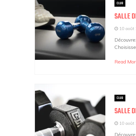
CLUB
SALLE D
10 août
Découvrez 
Choisissez
Read Mor
CLUB
SALLE D
10 août
Découvrez 