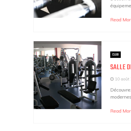
équipemen
Read Mor
CLUB
SALLE D
10 août
Découvrez
modernes,
Read Mor