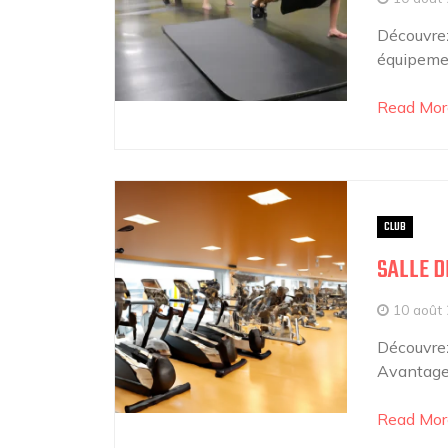
Découvrez 
équipement
Read Mor
CLUB
SALLE D
10 août
Découvrez
Avantages
Read Mor